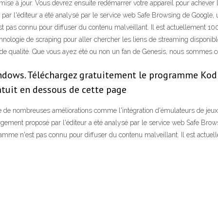
se à jour. Vous devrez ensuite redémarrer votre appareil pour achever l’in
ar l'éditeur a été analysé par le service web Safe Browsing de Google, un
t pas connu pour diffuser du contenu malveillant. Il est actuellement 100
chnologie de scraping pour aller chercher les liens de streaming disponib
s de qualité. Que vous ayez été ou non un fan de Genesis, nous sommes ce
dows. Téléchargez gratuitement le programme Kodi 
atuit en dessous de cette page
fite de nombreuses améliorations comme l'intégration d'émulateurs de je
argement proposé par l'éditeur a été analysé par le service web Safe Brow
ramme n'est pas connu pour diffuser du contenu malveillant. Il est actuell