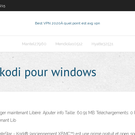
215
Best VPN 2020
À quel point est avg vpn
Mantel27960
Mendiola10512
Hyatte32531
 kodi pour windows
er maintenant Libéré: Ajouter info Taille: 60.91 MB Téléchargements: 0 
enant Lib
pdateStar - Kodi® (anciennement XBMC™) est une primé gratuit et open sou