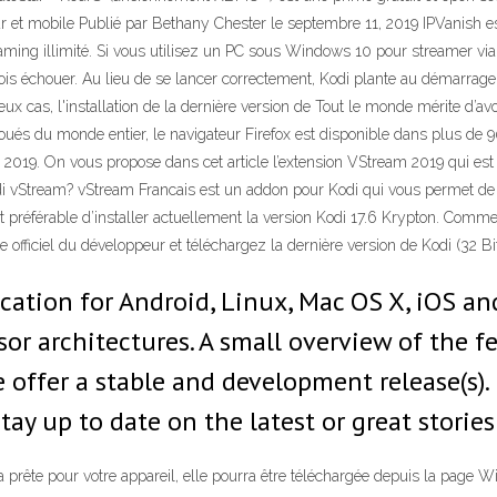
ur et mobile Publié par Bethany Chester le septembre 11, 2019 IPVanish e
streaming illimité. Si vous utilisez un PC sous Windows 10 pour streamer v
ois échouer. Au lieu de se lancer correctement, Kodi plante au démarrage
 cas, l'installation de la dernière version de Tout le monde mérite d’avo
voués du monde entier, le navigateur Firefox est disponible dans plus de 
 2019. On vous propose dans cet article l’extension VStream 2019 qui es
 Kodi vStream? vStream Francais est un addon pour Kodi qui vous permet de
st préférable d’installer actuellement la version Kodi 17.6 Krypton. Comment
ficiel du développeur et téléchargez la dernière version de Kodi (32 Bit
lication for Android, Linux, Mac OS X, iOS 
 architectures. A small overview of the f
e offer a stable and development release(s
stay up to date on the latest or great stories
prête pour votre appareil, elle pourra être téléchargée depuis la page 