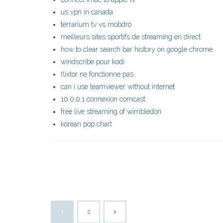
us vpn in canada
terrarium tv vs mobdro
meilleurs sites sportifs de streaming en direct
how to clear search bar history on google chrome
windscribe pour kodi
flixtor ne fonctionne pas
can i use teamviewer without internet
10.0.0.1 connexion comcast
free live streaming of wimbledon
korean pop chart
1
2