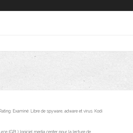
Rating: Examiné: Libre de spyware, adware et virus. Kodi
rce (GPL) logiciel media center pour la lecture de …