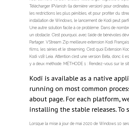
Télécharger IPVanish (la dernière version) pour ordinate
les restrictions les plus pénibles, et pour profiter du 
installation de Windows, le lancement de Kodi peut parf
Une autre solution facile à ce problème. Dans de nombreux
un obstacle. C’est pourquoi, avec l’aide de bénévoles dé
Partager. VStream Zip meilleure extension Kodi Français
films, les séries et le streaming. C’est quoi Extension
Kodi v18 Leia. Attention c’est une version Béta, donc il e
y a deux méthode. MÉTHODE 1 : Rendez-vous sur le site of
Kodi is available as a native app
running on most common processor
about page. For each platform, w
installing the stable releases. To 
Lorsque la mise à jour de mai 2020 de Windows 10 sera 