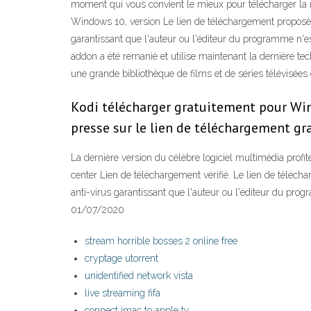
moment qui vous convient le mieux pour télécharger la mi
Windows 10, version Le lien de téléchargement proposé p
garantissant que l'auteur ou l'éditeur du programme n'es
addon a été remanié et utilise maintenant la dernière te
une grande bibliothèque de films et de séries télévisée
Kodi télécharger gratuitement pour Win
presse sur le lien de téléchargement gr
La dernière version du célèbre logiciel multimédia pro
center Lien de téléchargement vérifié. Le lien de téléch
anti-virus garantissant que l'auteur ou l'éditeur du prog
01/07/2020
stream horrible bosses 2 online free
cryptage utorrent
unidentified network vista
live streaming fifa
connect imac to apple tv